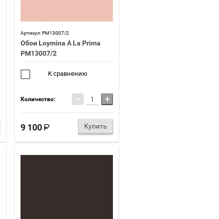
Артикул:
PM13007/2
Обои Loymina A La Prima
PM13007/2
К сравнению
−
+
Количество:
9 100
Купить