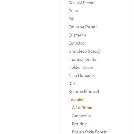
Decori&Decori
Duka
Did
Emiliana Parati
Erismann
EuroDcor
Grandeco (Ideco)
Harrison prints
Holden Decor
Nina Hancock
ICH
Kerama Marazzi
Loymina
A La Prima
Amazonia
Boudoir
British Style Forest