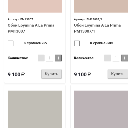
Артикул:
PM13007
Артикул:
PM13007/1
Обои Loymina A La Prima
Обои Loymina A La Prima
PM13007
PM13007/1
К сравнению
К сравнению
−
+
−
+
Количество:
Количество:
9 100
Купить
9 100
Купить