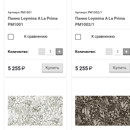
Артикул:
PM1001
Артикул:
PM1002/1
Панно Loymina A La Prima
Панно Loymina A La Prima
PM1001
PM1002/1
К сравнению
К сравнению
−
+
−
+
Количество:
Количество:
5 255
Купить
5 255
Купить