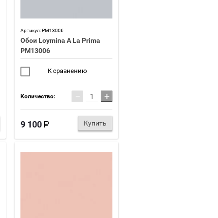
Артикул:
PM13006
Обои Loymina A La Prima
PM13006
К сравнению
−
+
Количество:
9 100
Купить