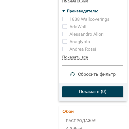
Показать все
Производитель:
1838 Wallcoverings
AdaWall
Alessandro Allori
Anaglypta
Andrea Rossi
Показать все
Сбросить фильтр
Показать (
0
)
Обои
РАСПРОДАЖА!!
A.Grifoni