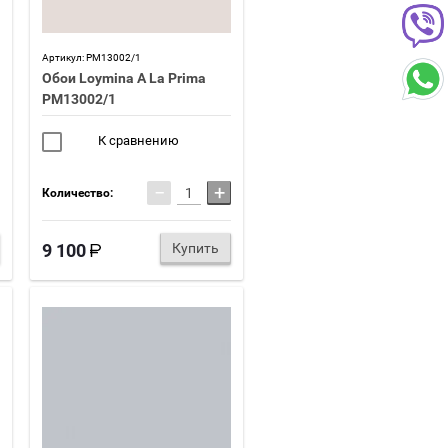
Артикул:
PM13002/1
Обои Loymina A La Prima
PM13002/1
К сравнению
−
+
Количество:
9 100
Купить