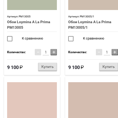
Артикул:
PM13005
Артикул:
PM13005/1
Обои Loymina A La Prima
Обои Loymina A La Prima
PM13005
PM13005/1
К сравнению
К сравнению
−
+
−
+
Количество:
Количество:
9 100
Купить
9 100
Купить