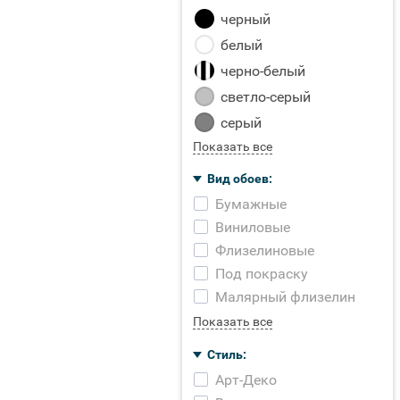
черный
белый
черно-белый
светло-серый
серый
Показать все
Вид обоев:
Бумажные
Виниловые
Флизелиновые
Под покраску
Малярный флизелин
Показать все
Стиль:
Арт-Деко