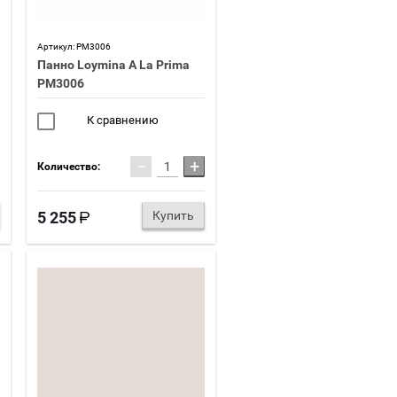
Артикул:
PM3006
Панно Loymina A La Prima
PM3006
К сравнению
−
+
Количество:
5 255
Купить