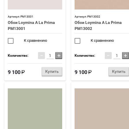
Артикул:
PM13001
Артикул:
PM13002
Обои Loymina A La Prima
Обои Loymina A La Prima
PM13001
PM13002
К сравнению
К сравнению
−
+
−
+
Количество:
Количество:
9 100
Купить
9 100
Купить