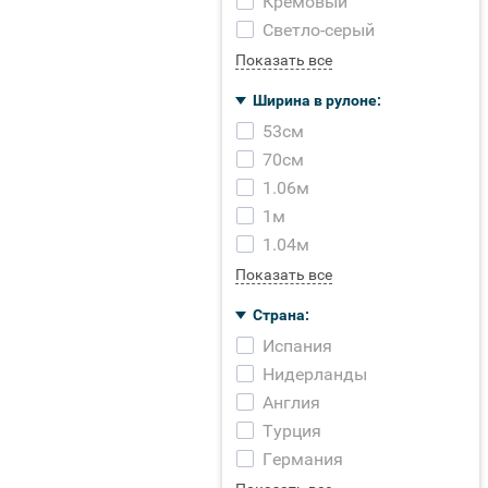
Кремовый
Светло-серый
Показать все
Ширина в рулоне:
53см
70см
1.06м
1м
1.04м
Показать все
Страна:
Испания
Нидерланды
Англия
Турция
Германия