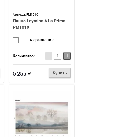
Артикул:
PM1010
Панно Loymina A La Prima
PM1010
К сравнению
−
+
Количество:
5 255
Купить