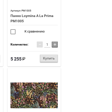
Артикул:
PM1005
Панно Loymina A La Prima
PM1005
К сравнению
−
+
Количество:
5 255
Купить