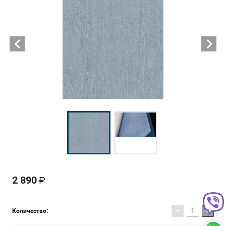
2 890
−
+
Количество: