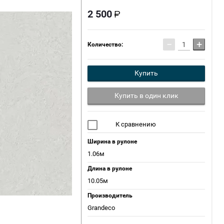
2 500
−
+
Количество:
Купить
Купить в один клик
К сравнению
Ширина в рулоне
1.06м
Длина в рулоне
10.05м
Производитель
Grandeco