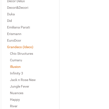
Decor Delux
Decori&Decori
Duka
Did
Emiliana Parati
Erismann
EuroDcor
Grandeco (Ideco)
Chic Structures
Cumaru
Illusion
Infinity 3
Jack n Rose New
Jungle Fever
Nuances
Happy
River