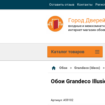
Оставить отзыв
Контакты
Регис
Город Двере
входные и межкомнатн
интернет-магазин обое
Каталог товаров
Обои
Grandeco (Ideco)
Обои Grandeco Illus
Артикул:
A59102