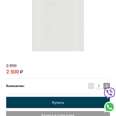
2 890
2 500
−
+
Количество:
Купить
Купить в один клик