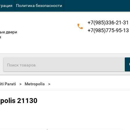
трация
Политика безопасности
+7(985)336-21-31
й
+7(985)775-95-13
ые двери
в
ti Parati
Metropolis
polis 21130