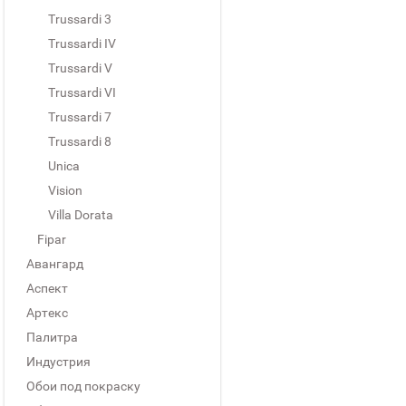
Trussardi 3
Trussardi IV
Trussardi V
Trussardi VI
Trussardi 7
Trussardi 8
Unica
Vision
Villa Dorata
Fipar
Авангард
Аспект
Артекс
Палитра
Индустрия
Обои под покраску