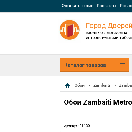
Оставить отзыв
Контакты
Регис
Город Двере
входные и межкомнатн
интернет-магазин обое
Каталог товаров
Обои
Zambaiti
Zambai
Обои Zambaiti Metro
Артикул:
21130