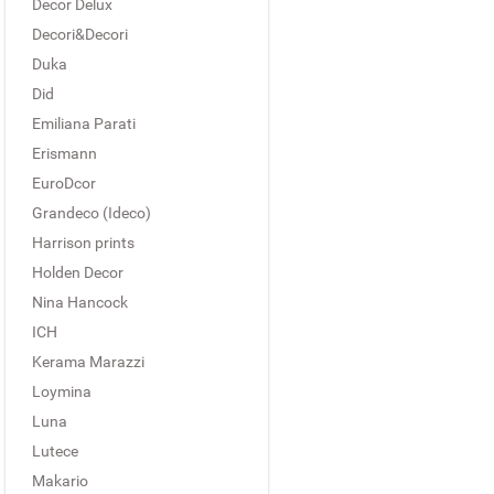
Decor Delux
Decori&Decori
Duka
Did
Emiliana Parati
Erismann
EuroDcor
Grandeco (Ideco)
Harrison prints
Holden Decor
Nina Hancock
ICH
Kerama Marazzi
Loymina
Luna
Lutece
Makario