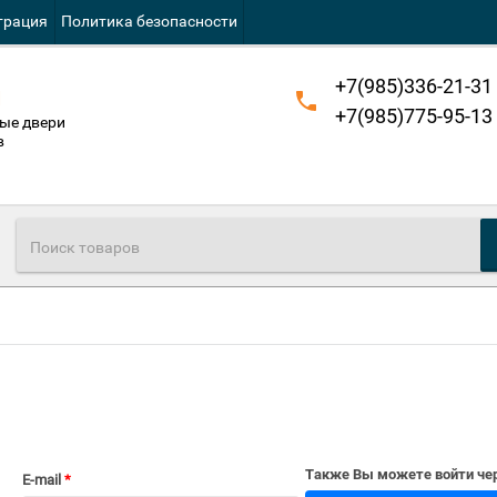
трация
Политика безопасности
+7(985)336-21-31
й
+7(985)775-95-13
ые двери
в
Также Вы можете войти чер
E-mail
*