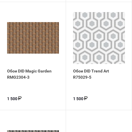
Обои DID Magic Garden
Обои DID Trend Art
RMG2304-3
R75029-5
1 500
1 500